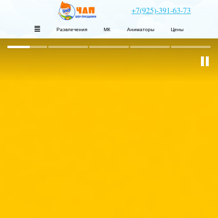
+7(925)-391-63-73
Развлечения
МК
Аниматоры
Цены