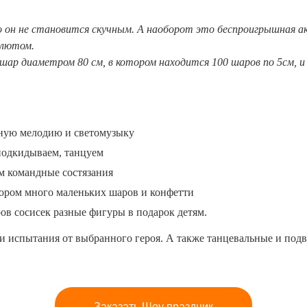
о он не становится скучным
. А наоборот это беспроигрышная а
алютом.
ар диаметром 80 см, в котором находится 100 шаров по 5см, и 
ьную мелодию и светомузыку
 подкидываем, танцуем
м командные состязания
ором много маленьких шаров и конфетти
ов сосисек разные фигуры в подарок детям.
и испытания от выбранного героя. А также танцевальные и под
Заказать Шоу праздник