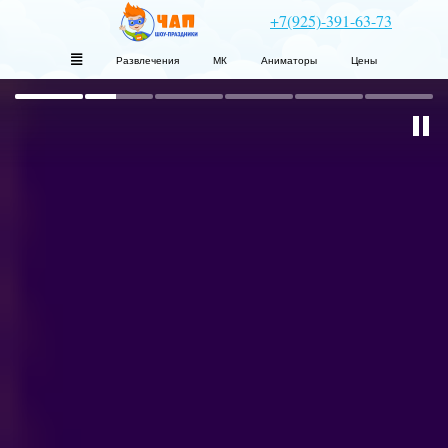
+7(925)-391-63-73
Развлечения
МК
Аниматоры
Цены