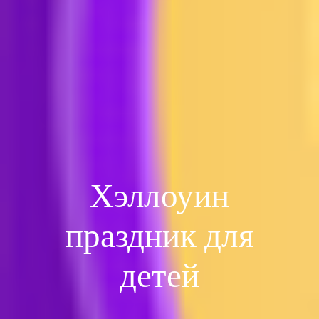
Хэллоуин
праздник для
детей